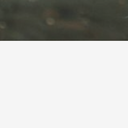
Tag immunità
Home
Calendario vaccinale e reazioni comuni ai vaccini