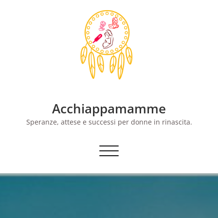
Skip
to
content
Acchiappamamme
Speranze, attese e successi per donne in rinascita.
Commuta
navigazione