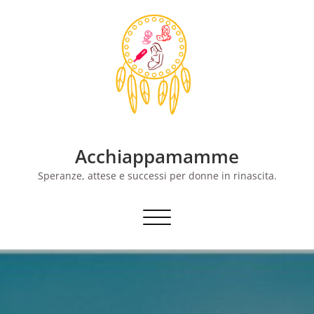
Skip
to
content
Acchiappamamme
Speranze, attese e successi per donne in rinascita.
Commuta
navigazione